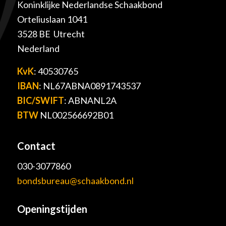
Koninklijke Nederlandse Schaakbond
Orteliuslaan 1041
3528 BE Utrecht
Nederland
KvK
: 40530765
IBAN
: NL67ABNA0891743537
BIC/SWIFT
: ABNANL2A
BTW
NL002566692B01
Contact
030-3077860
bondsbureau@schaakbond.nl
Openingstijden