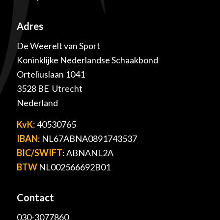
Adres
De Weerelt van Sport
Koninklijke Nederlandse Schaakbond
Orteliuslaan 1041
3528 BE Utrecht
Nederland
KvK
: 40530765
IBAN
: NL67ABNA0891743537
BIC/SWIFT
: ABNANL2A
BTW
NL002566692B01
Contact
030-3077860