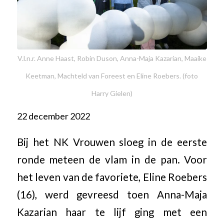
V.l.n.r. Anne Haast, Robin Duson, Anna-Maja Kazarian, Maaike
Keetman, Machteld van Foreest en Eline Roebers. (foto
Harry Gielen)
22 december 2022
Bij het NK Vrouwen sloeg in de eerste
ronde meteen de vlam in de pan. Voor
het leven van de favoriete, Eline Roebers
(16), werd gevreesd toen Anna-Maja
Kazarian haar te lijf ging met een