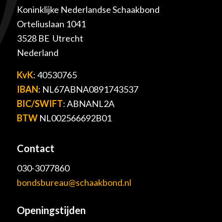
Koninklijke Nederlandse Schaakbond
Orteliuslaan 1041
3528 BE Utrecht
Nederland
KvK
: 40530765
IBAN
: NL67ABNA0891743537
BIC/SWIFT
: ABNANL2A
BTW
NL002566692B01
Contact
030-3077860
bondsbureau@schaakbond.nl
Openingstijden