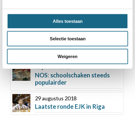
15 november 2017
Anish Giri in FIDE Grand Prix
Palma de Mallorca
Alles toestaan
1 november 2018
Selectie toestaan
Laat je inspireren op de
themadag 2018
Weigeren
15 januari 2018
NOS: schoolschaken steeds
populairder
29 augustus 2018
Laatste ronde EJK in Riga