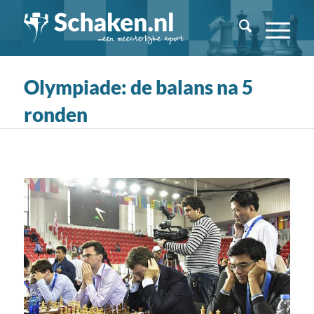
Olympiade: de balans na 5
ronden