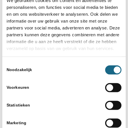
We gebruiken cookies om content en advertenties te
personaliseren, om functies voor social media te bieden
Categorie
en om ons websiteverkeer te analyseren. Ook delen we
Schaaknieuws
informatie over uw gebruik van onze site met onze
partners voor social media, adverteren en analyse. Deze
partners kunnen deze gegevens combineren met andere
Deel dit stuk
informatie die u aan ze heeft verstrekt of die ze hebben
verzameld op basis van uw gebruik van hun services.
Toestemmingsselectie
Noodzakelijk
Misschien ook iets voor u
Voorkeuren
16 februari 2018
Statistieken
Verenigingsprijs 2017: De
winnaar is HSG Hilversum
Marketing