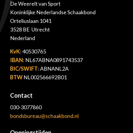
De Weerelt van Sport
Koninklijke Nederlandse Schaakbond
Orteliuslaan 1041
3528 BE Utrecht
Nederland
KvK
: 40530765
IBAN
: NL67ABNA0891743537
BIC/SWIFT
: ABNANL2A
BTW
NL002566692B01
Contact
030-3077860
bondsbureau@schaakbond.nl
Openingstijden