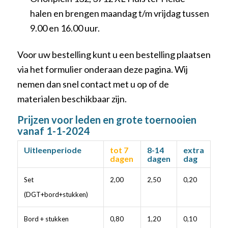
halen en brengen maandag t/m vrijdag tussen
9.00 en 16.00 uur.
Voor uw bestelling kunt u een bestelling plaatsen
via het formulier onderaan deze pagina. Wij
nemen dan snel contact met u op of de
materialen beschikbaar zijn.
Prijzen voor leden en grote toernooien
vanaf 1-1-2024
Uitleenperiode
tot 7
8-14
extra
dagen
dagen
dag
Set
2,00
2,50
0,20
(DGT+bord+stukken)
Bord + stukken
0,80
1,20
0,10