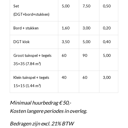
Set
5,00
7,50
0,50
(DGT+bord+stukken)
Bord + stukken
1,60
3,00
0,20
DGT klok
3,50
5,00
0,40
Groot tuinspel + tegels
60
90
5,00
35×35 (7.84 m²)
Klein tuinspel + tegels
40
60
3,00
15×15 (1.44 m²)
Minimaal huurbedrag € 50,-
Kosten langere periodes in overleg.
Bedragen zijn excl. 21% BTW