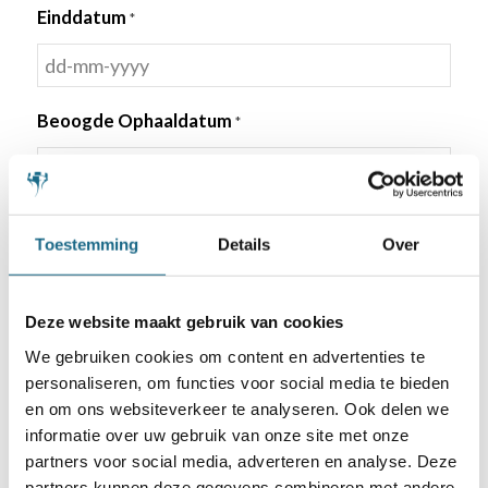
dash
Einddatum
*
MM
dash
DD
JJJJ
dash
Beoogde Ophaaldatum
*
MM
dash
DD
JJJJ
dash
Beoogde Retourdatum
*
MM
Toestemming
Details
Over
dash
DD
JJJJ
dash
Sectie-einde
Deze website maakt gebruik van cookies
MM
We gebruiken cookies om content en advertenties te
dash
Bestelling
personaliseren, om functies voor social media te bieden
en om ons websiteverkeer te analyseren. Ook delen we
JJJJ
informatie over uw gebruik van onze site met onze
Aantal benodigde Sets (borden stukken klokken)
partners voor social media, adverteren en analyse. Deze
partners kunnen deze gegevens combineren met andere