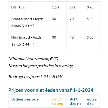
DGT klok
1,50
2,00
0,20
Groot tuinspel + tegels
50
70
5,00
35×35 (7.84 m²)
Klein tuinspel + tegels
30
40
3,00
15×15 (1.44 m²)
Minimaal huurbedrag € 20,-
Kosten langere periodes in overleg.
Bedragen zijn excl. 21% BTW
Prijzen voor niet-leden vanaf 1-1-2024
Uitleenperiode
tot 7
8-14
extra
dagen
dagen
dag