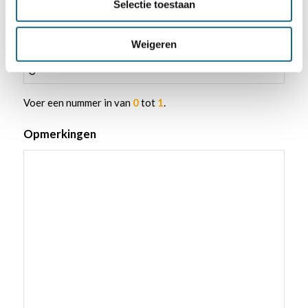
Selectie toestaan
Voer een getal kleiner dan of gelijk aan
1
in.
Klein Tuinspel (met ondergrond)
Weigeren
Voer een nummer in van
0
tot
1
.
Opmerkingen