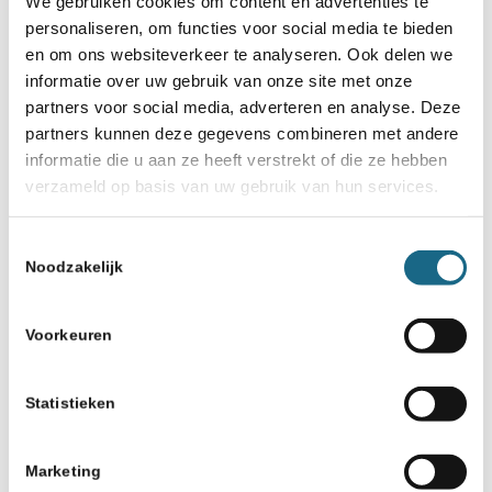
We gebruiken cookies om content en advertenties te
Kampioenschappen
,
NK
,
Schaaknieuws
,
TeamNL
personaliseren, om functies voor social media te bieden
en om ons websiteverkeer te analyseren. Ook delen we
informatie over uw gebruik van onze site met onze
Deel dit stuk
partners voor social media, adverteren en analyse. Deze
partners kunnen deze gegevens combineren met andere
informatie die u aan ze heeft verstrekt of die ze hebben
verzameld op basis van uw gebruik van hun services.
Toestemmingsselectie
Noodzakelijk
Misschien ook iets voor u
23 december 2022
Voorkeuren
NK algemeen: Horror-blunder
Van den Doel
Statistieken
15 juni 2017
Marketing
NK Studenten op Science Park