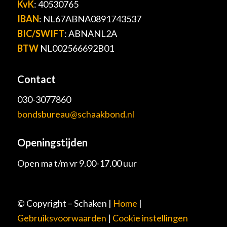
KvK
: 40530765
IBAN
: NL67ABNA0891743537
BIC/SWIFT
: ABNANL2A
BTW
NL002566692B01
Contact
030-3077860
bondsbureau@schaakbond.nl
Openingstijden
Open ma t/m vr 9.00-17.00 uur
© Copyright – Schaken |
Home
|
Gebruiksvoorwaarden
|
Cookie instellingen