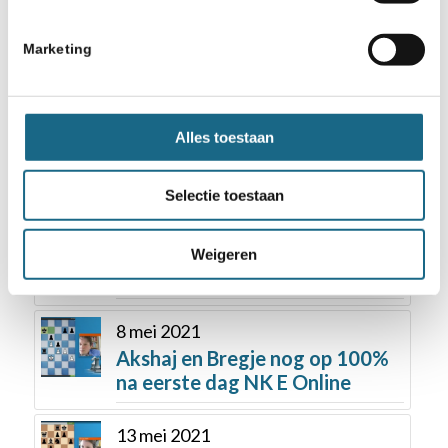
23 november 2018
Schoolschaken Rotterdam bij
Marketing
RTL Nieuws
3 september 2019
Alles toestaan
1e Kwalificatie NJSK 2020 is op
21-22 september in Arnhem
Selectie toestaan
13 juni 2018
2e NK Studenten op Science
Weigeren
Park Schaaktoernooi 2018
8 mei 2021
Akshaj en Bregje nog op 100%
na eerste dag NK E Online
13 mei 2021