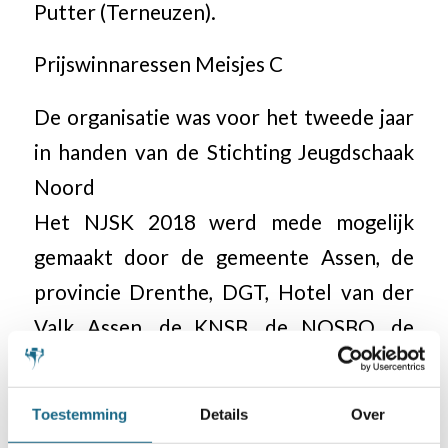
Putter (Terneuzen).
Prijswinnaressen Meisjes C
De organisatie was voor het tweede jaar
in handen van de Stichting Jeugdschaak
Noord
Het NJSK 2018 werd mede mogelijk
gemaakt door de gemeente Assen, de
provincie Drenthe, DGT, Hotel van der
Valk Assen, de KNSB, de NOSBO, de
FSB, het Rob Brunia fond, Gedichten.nl
en alle vrijwilligers van o.a. SC Assen, de
Toestemming
Details
Over
Stichting Jeugdschaak Noord en de