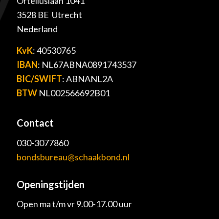
Orteliuslaan 1041
3528 BE Utrecht
Nederland
KvK
: 40530765
IBAN
: NL67ABNA0891743537
BIC/SWIFT
: ABNANL2A
BTW
NL002566692B01
Contact
030-3077860
bondsbureau@schaakbond.nl
Openingstijden
Open ma t/m vr 9.00-17.00 uur