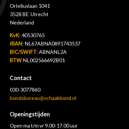
Orteliuslaan 1041
3528 BE Utrecht
Nederland
KvK
: 40530765
IBAN
: NL67ABNA0891743537
BIC/SWIFT
: ABNANL2A
BTW
NL002566692B01
Contact
030-3077860
bondsbureau@schaakbond.nl
Openingstijden
Open ma t/m vr 9.00-17.00 uur