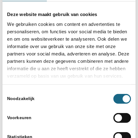
NK ABC van 1 tot en met 7
augustus 2021 in Almelo
Deze website maakt gebruik van cookies
We gebruiken cookies om content en advertenties te
27 juni 2022
personaliseren, om functies voor social media te bieden
Mooie Nationale Pupillendag
en om ons websiteverkeer te analyseren. Ook delen we
voor de jongsten in Spijkenisse
informatie over uw gebruik van onze site met onze
partners voor social media, adverteren en analyse. Deze
10 april 2020
partners kunnen deze gegevens combineren met andere
Tommy Grooten wint NK E
informatie die u aan ze heeft verstrekt of die ze hebben
Online
verzameld op basis van uw gebruik van hun services.
10 juli 2018
Toestemmingsselectie
Noodzakelijk
Sterk Nederlands
Jeugdschaakteam neemt deel
aan Glorney Cup in Glasgow
Voorkeuren
(16-18 juli)
Statistieken