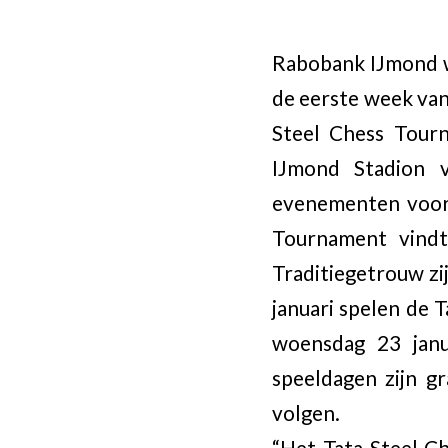
Rabobank IJmond w
de eerste week van
Steel Chess Tour
IJmond Stadion v
evenementen voor 
Tournament vindt
Traditiegetrouw z
januari spelen de 
woensdag 23 janu
speeldagen zijn gr
volgen.
“Het Tata Steel C