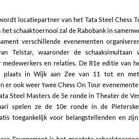
ordt locatiepartner van het Tata Steel Chess T
 het schaaktoernooi zal de Rabobank in samenw
nament verschillende evenementen organisere
an Telstar, waaronder de schaaksimultaan
medewerkers en relaties. De 81e editie van he
 plaats in Wijk aan Zee van 11 tot en met
ijn er ook weer twee Chess On Tour evenement
Tata Steel Masters de 5e ronde in Theater de Ve
ari spelen ze de 10e ronde in de Pietersker
atis toegankelijk voor belangstellenden en zijn
hess Tournament is het grootste schaaktoernoo