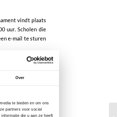
nament vindt plaats
00 uur. Scholen die
en e-mail te sturen
Ooit begonnen als
een internationaal
Over
teurs hun agenda’s
ht is op strategisch
 vraagstukken. Tata
 media te bieden en om ons
ze partners voor social
et een cruciale rol
nformatie die u aan ze heeft