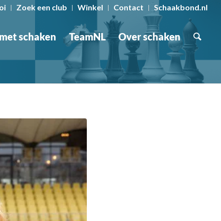
oi
Zoek een club
Winkel
Contact
Schaakbond.nl
 met schaken
TeamNL
Over schaken