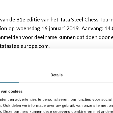
van de 81e editie van het Tata Steel Chess Tour
dion op woensdag 16 januari 2019. Aanvang: 14.
aanmelden voor deelname kunnen dat doen door e
@tatasteeleurope.com.
reativiteit en innovatie
hess Tournament heeft een lange historie. 
i van het staalbedrijf is het uitgegroeid tot 
Details
ldformaat, waar zowel grootmeesters als ama
ta Steel kiest voor schaken, omdat schaken geric
 van cookies
inden van creatieve oplossingen voor complexe
ent en advertenties te personaliseren, om functies voor social
. Ook delen we informatie over uw gebruik van onze site met on
fde focus. Staal maken is een hightech proces m
e. Deze partners kunnen deze gegevens combineren met andere i