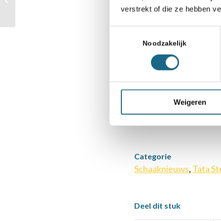
voor innovatie. D
verstrekt of die ze hebben v
in gebruik genomen
van slimme oplos
Toestemmingsselectie
waardoor het staal
Noodzakelijk
waarmee die zich 
Steel door produc
duurzame samenlev
Weigeren
Categorie
Schaaknieuws
,
Tata St
Deel dit stuk