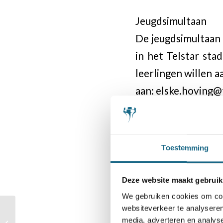
Jeugdsimultaan
De jeugdsimultaan 
in het Telstar sta
leerlingen willen 
aan: elske.hoving
Staal en schaken: c
Het Tata Steel C
personeelstoernoo
Toestemming
toernooi van were
voor vrijhouden. Ta
Deze website maakt gebruik
denken en op het v
We gebruiken cookies om cont
websiteverkeer te analyseren
Steel heeft diezel
Schaaktafels Gijsbrecht
media, adverteren en analys
van Amstelpark officieel