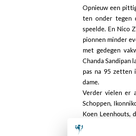
Opnieuw een pitti
ten onder tegen d
speelde. En Nico Z
pionnen minder eve
met gedegen vakw
Chanda Sandipan la
pas na 95 zetten 
dame.
Verder vielen er 
Schoppen, Ikonniko
Koen Leenhouts, 
Himanshu uit India