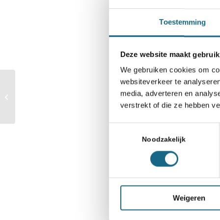
Toestemming
Categorie
Deze website maakt gebruik
Schaaknieuws
We gebruiken cookies om cont
websiteverkeer te analyseren
Flink zwoegwerk voor
Deel dit stuk
media, adverteren en analys
de grootmeesters
verstrekt of die ze hebben v
Toestemmingsselectie
Noodzakelijk
Weigeren