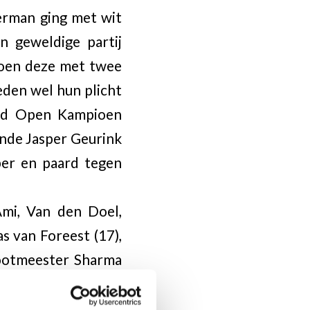
erman ging met wit
n geweldige partij
 toen deze met twee
eden wel hun plicht
end Open Kampioen
ende Jasper Geurink
per en paard tegen
Ami, Van den Doel,
s van Foreest (17),
ootmeester Sharma
6).