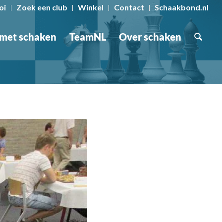
oi
Zoek een club
Winkel
Contact
Schaakbond.nl
 met schaken
TeamNL
Over schaken