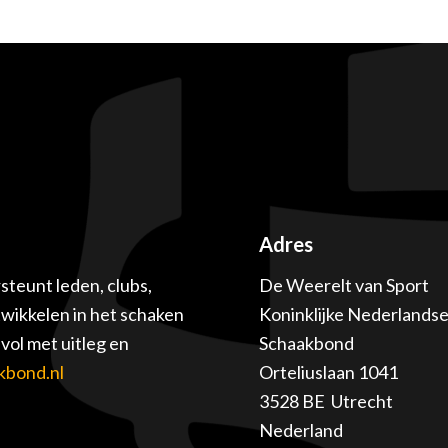
Adres
teunt leden, clubs,
De Weerelt van Sport
twikkelen in het schaken
Koninklijke Nederlands
ol met uitleg en
Schaakbond
kbond.nl
Orteliuslaan 1041
3528 BE Utrecht
Nederland