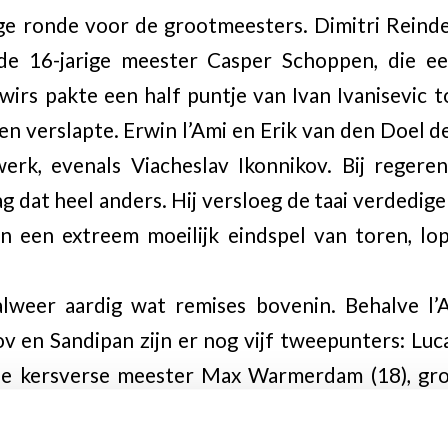
ge ronde voor de grootmeesters. Dimitri Reind
e 16-jarige meester Casper Schoppen, die ee
wirs pakte een half puntje van Ivan Ivanisevic
n verslapte. Erwin l’Ami en Erik van den Doel d
erk, evenals Viacheslav Ikonnikov. Bij reger
g dat heel anders. Hij versloeg de taai verdedig
in een extreem moeilijk eindspel van toren, lo
alweer aardig wat remises bovenin. Behalve l’
v en Sandipan zijn er nog vijf tweepunters: Luca
de kersverse meester Max Warmerdam (18), gr
 en de eveneens piepjonge meester Liam Vrolijk (1