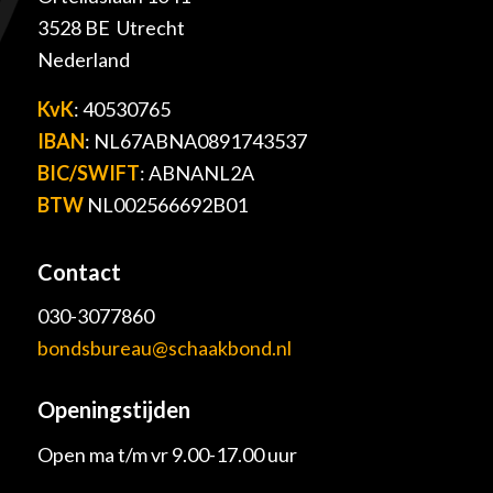
3528 BE Utrecht
Nederland
KvK
: 40530765
IBAN
: NL67ABNA0891743537
BIC/SWIFT
: ABNANL2A
BTW
NL002566692B01
Contact
030-3077860
bondsbureau@schaakbond.nl
Openingstijden
Open ma t/m vr 9.00-17.00 uur