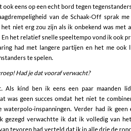
t ook eens op een echt bord tegen tegenstanders
aagdrempeligheid van de Schaak-Off sprak me d
het niet erg zou zijn als ik onbekend was met all
 En het relatief snelle speeltempo vond ik ook p
varing had met langere partijen en het me ook 
nstanders te spelen.
 groep! Had je dat vooraf verwacht?
et. Als kind ben ik eens een paar maanden li
dat was geen succes omdat het niet te combine
e waterpolo-inspanningen. Verder had ik geen e
lijk gezegd verwachtte ik dat ik volledig van 
van tevoren had verteld dat ik in alle drie de rond