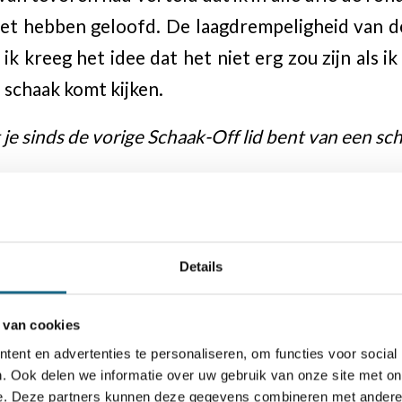
niet hebben geloofd. De laagdrempeligheid van 
 ik kreeg het idee dat het niet erg zou zijn als
e’ schaak komt kijken.
 je sinds de vorige Schaak-Off lid bent van een s
ge Schaak-Off heb ik me aangemeld bij de Del
raag vaker tegen echte tegenstanders spelen 
at ik in de Schaak-Off succesvol was kwam uiter
Details
dere onervaren schakers. Ik heb nog enorm veel
t dat het beste gaat door elke week een lange par
 van cookies
ders. Dat viel zeker in het begin niet mee (ik wa
ent en advertenties te personaliseren, om functies voor social
ar het bleek wel te kloppen.
. Ook delen we informatie over uw gebruik van onze site met on
e. Deze partners kunnen deze gegevens combineren met andere i