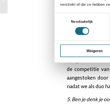
4. Hoe bevalt het b
verstrekt of die ze hebben v
Harmelen 2022
Toestemmingsselectie
Buitengewoon goed.
Noodzakelijk
als achtendertigja
bijzonder mooi hoe
uitleg te geven a
Weigeren
Daardoor voelde ik
competitie van vori
de competitie van 
aangestoken door 
nadat we als duo 
5. Ben je denk je o