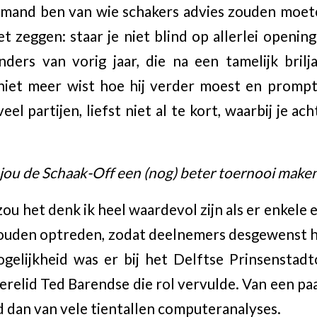
 iemand ben van wie schakers advies zouden mo
et zeggen: staar je niet blind op allerlei openin
ders van vorig jaar, die na een tamelijk bril
niet meer wist hoe hij verder moest en prompt 
eel partijen, liefst niet al te kort, waarbij je ac
 jou de Schaak-Off een (nog) beter toernooi make
 zou het denk ik heel waardevol zijn als er enkele 
ouden optreden, zodat deelnemers desgewenst h
gelijkheid was er bij het Delftse Prinsenstad
erelid Ted Barendse die rol vervulde. Van een pa
d dan van vele tientallen computeranalyses.