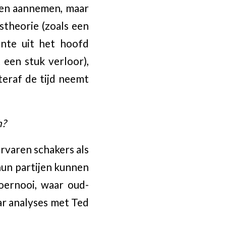
eten aannemen, maar
gstheorie (zoals een
jante uit het hoofd
een stuk verloor),
hteraf de tijd neemt
n?
ervaren schakers als
un partijen kunnen
toernooi, waar oud-
ar analyses met Ted