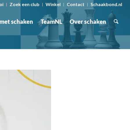
oi
Zoek een club
Winkel
Contact
Schaakbond.nl
 met schaken
TeamNL
Over schaken