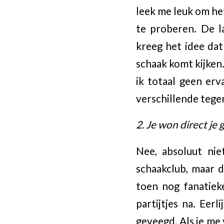
leek me leuk om he
te proberen. De l
kreeg het idee dat 
schaak komt kijken.
ik totaal geen er
verschillende tege
2. Je won direct je
Nee, absoluut ni
schaakclub, maar 
toen nog fanatiek
partijtjes na. Eer
geveegd. Als je me 