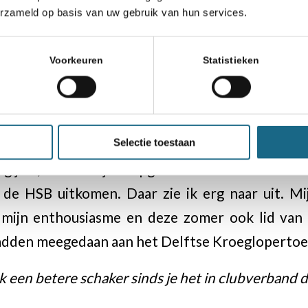
ij een schaakclub?
erzameld op basis van uw gebruik van hun services.
 Dankzij de lange partijen en behulpzame clubgen
Voorkeuren
Statistieken
rige nog stapje voor stapje bij te kunnen lere
 ervaren schakers van de club de tijd en moei
an beginnende spelers zoals ik, die oneindig 
Selectie toestaan
 me vanaf het begin erg welkom. Na twee invalbe
g jaar, sta ik dit jaar opgesteld in een van de t
de HSB uitkomen. Daar zie ik erg naar uit. Mij
mijn enthousiasme en deze zomer ook lid van
hadden meegedaan aan het Delftse Kroeglopertoe
ok een betere schaker sinds je het in clubverband 