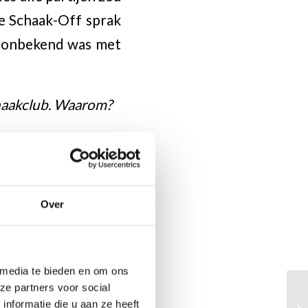
de Schaak-Off sprak
 ik onbekend was met
chaakclub. Waarom?
ftsche Schaak Club
en me vooral graag
aard vooral door de
Over
 te leren, en mijn
tij te spelen tegen
s echt kapot na een
 media te bieden en om ons
ze partners voor social
nformatie die u aan ze heeft