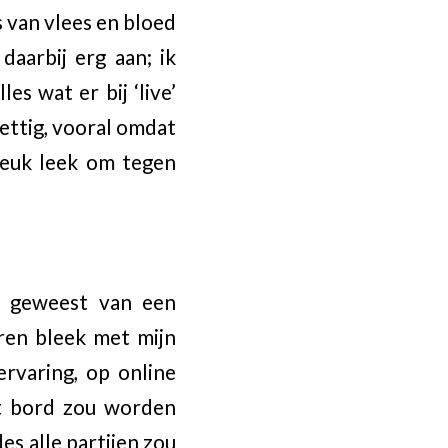
 van vlees en bloed
aarbij erg aan; ik
es wat er bij ‘live’
rettig, vooral omdat
leuk leek om tegen
d geweest van een
ren bleek met mijn
rvaring, op online
het bord zou worden
es alle partijen zou