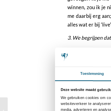
winnen, zou ik je 
me daarbij erg aan;
alles wat er bij ‘liv
3. We begrijpen dat
Meteen na de vori
(DSC). Ik wilde g
verbeteren, want d
Toestemming
indeling tegen an
inschatting was da
Deze website maakt gebruik
sterkere tegenstan
We gebruiken cookies om cont
avond schaken), ma
websiteverkeer te analyseren
Het Open NK
media, adverteren en analys
Snelschaken Jeugd