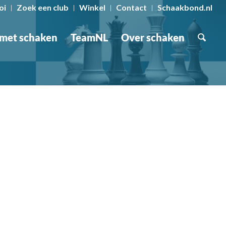
oi
Zoek een club
Winkel
Contact
Schaakbond.nl
 met schaken
TeamNL
Over schaken