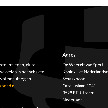
Adres
teunt leden, clubs,
De Weerelt van Sport
twikkelen in het schaken
Koninklijke Nederlands
ol met uitleg en
Schaakbond
kbond.nl
Orteliuslaan 1041
3528 BE Utrecht
Nederland