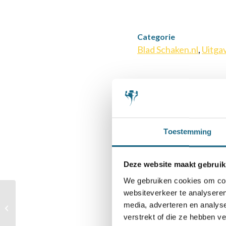
Categorie
Blad Schaken.nl
,
Uitga
Deel dit stuk
Toestemming
Deze website maakt gebruik
We gebruiken cookies om cont
websiteverkeer te analyseren
Schaakmagazine 2011
media, adverteren en analys
– oktober
verstrekt of die ze hebben v