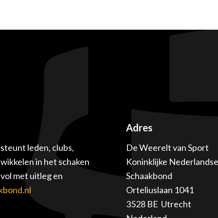
Adres
teunt leden, clubs,
De Weerelt van Sport
twikkelen in het schaken
Koninklijke Nederlands
ol met uitleg en
Schaakbond
kbond.nl
Orteliuslaan 1041
3528 BE Utrecht
Nederland