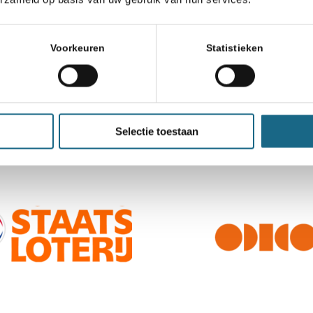
Schaken.nl wordt mede mogelijk gemaakt door:
Voorkeuren
Statistieken
Selectie toestaan