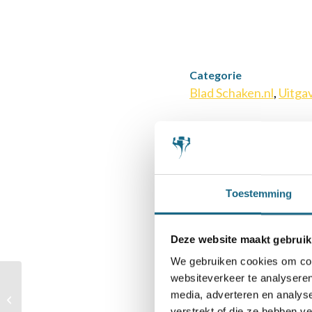
Categorie
Blad Schaken.nl
,
Uitga
Deel dit stuk
Toestemming
Deze website maakt gebruik
We gebruiken cookies om cont
websiteverkeer te analyseren
Schaakmagazine 2014
media, adverteren en analys
– december
verstrekt of die ze hebben v