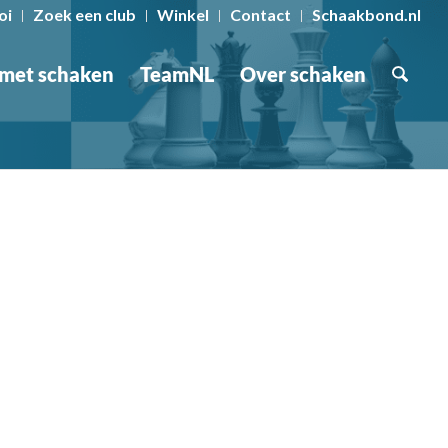
oi
Zoek een club
Winkel
Contact
Schaakbond.nl
 met schaken
TeamNL
Over schaken