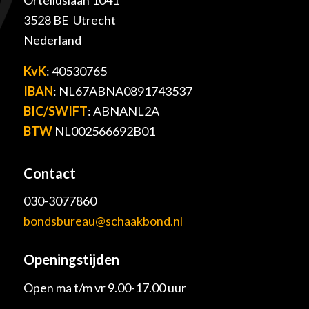
Orteliuslaan 1041
3528 BE Utrecht
Nederland
KvK
: 40530765
IBAN
: NL67ABNA0891743537
BIC/SWIFT
: ABNANL2A
BTW
NL002566692B01
Contact
030-3077860
bondsbureau@schaakbond.nl
Openingstijden
Open ma t/m vr 9.00-17.00 uur