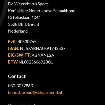
De Weerelt van Sport
Koninklijke Nederlandse Schaakbond
Orteliuslaan 1041
3528 BE Utrecht
Nederland
KvK
: 40530765
IBAN
: NL67ABNA0891743537
BIC/SWIFT
: ABNANL2A
BTW
NL002566692B01
Contact
030-3077860
bondsbureau@schaakbond.nl