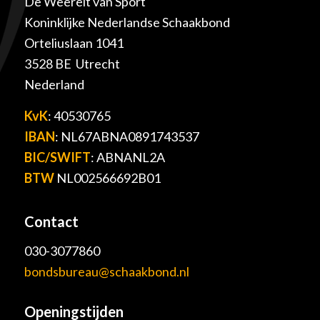
De Weerelt van Sport
Koninklijke Nederlandse Schaakbond
Orteliuslaan 1041
3528 BE Utrecht
Nederland
KvK
: 40530765
IBAN
: NL67ABNA0891743537
BIC/SWIFT
: ABNANL2A
BTW
NL002566692B01
Contact
030-3077860
bondsbureau@schaakbond.nl
Openingstijden