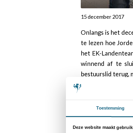
15 december 2017
Onlangs is het de
te lezen hoe Jord
het EK-Landenteam
winnend af te slu
bestuurslid terug, 
grootmeester Woute
Veel enthousiasme 
Heeft u wel eens e
Toestemming
‘Donald Duck’ in. 
rond. We zoeken de
Deze website maakt gebruik