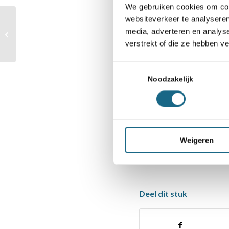
alles te leren in on
We gebruiken cookies om cont
websiteverkeer te analyseren
Alle leden van sc
Titels voor STB,
media, adverteren en analys
Spijkenisse en VAS in
persoonlijke leden
verstrekt of die ze hebben v
Jeugdclubcompetitie
Mocht u het numme
Toestemmingsselectie
het Bondsbureau (
Noodzakelijk
Weigeren
Categorie
Berichten
,
Blad Schake
Deel dit stuk