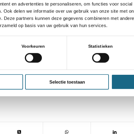
ze vaste rubrieken. Veel leesplezier!
ent en advertenties te personaliseren, om functies voor social
. Ook delen we informatie over uw gebruik van onze site met on
haakverenigingen, alle leden van de bijzond
e. Deze partners kunnen deze gegevens combineren met andere i
 krijgen Schaakmagazine zes keer per jaar aut
erzameld op basis van uw gebruik van hun services.
r niet ontvangen hebben, dan wordt u verzocht
bondsbureau@schaakbond.nl).
Voorkeuren
Statistieken
Selectie toestaan
n.nl