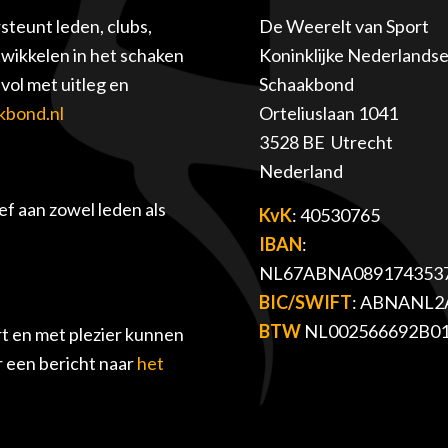
teunt leden, clubs,
De Weerelt van Sport
twikkelen in het schaken
Koninklijke Nederlands
ol met uitleg en
Schaakbond
kbond.nl
Orteliuslaan 1041
3528 BE Utrecht
Nederland
f aan zowel leden als
KvK
: 40530765
IBAN
:
NL67ABNA089174353
BIC/SWIFT
: ABNANL2
BTW
NL002566692B0
t en met plezier kunnen
r een bericht naar
het