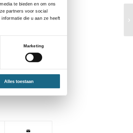
 media te bieden en om ons
ze partners voor social
ere bonden en alle
nformatie die u aan ze heeft
omatisch in de bus.
 dat te melden aan
Marketing
Alles toestaan