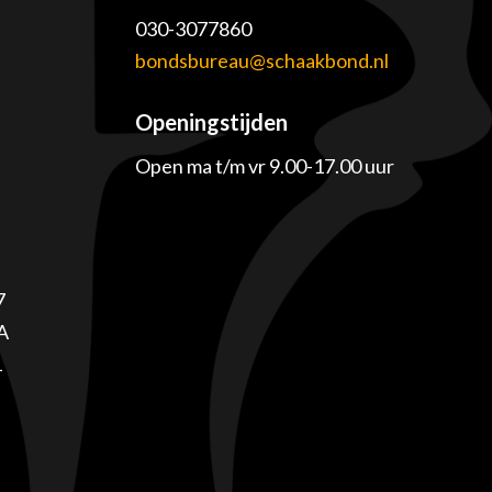
030-3077860
e
bondsbureau@schaakbond.nl
Openingstijden
Open ma t/m vr 9.00-17.00 uur
7
A
1