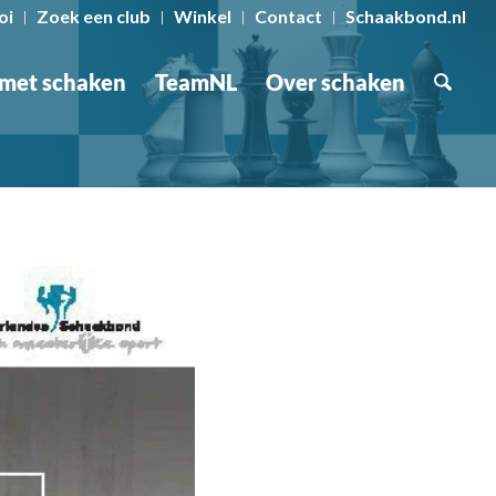
oi
Zoek een club
Winkel
Contact
Schaakbond.nl
 met schaken
TeamNL
Over schaken