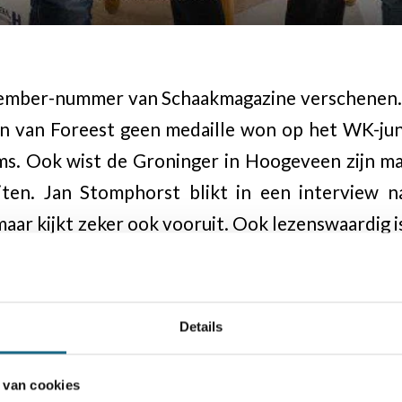
cember-nummer van Schaakmagazine verschenen. 
en van Foreest geen medaille won op het WK-jun
s. Ook wist de Groninger in Hoogeveen zijn m
iten. Jan Stomphorst blikt in een interview n
maar kijkt zeker ook vooruit. Ook lezenswaardig 
r Spoelman die koos voor een maatschappelijke
voor schoolschaak en schaken voor een betere wij
en oneven aantal spelers op de club? Schakel da
Details
Ongetwijfeld loopt er op uw club ook wel een onm
 schaakvrijwilliger van het jaar 2017. Schaakte
 van cookies