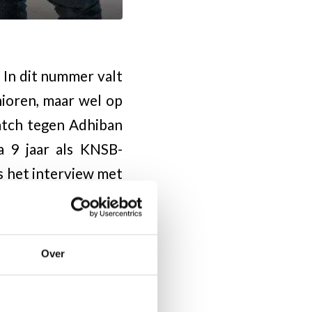
In dit nummer valt
ioren, maar wel op
atch tegen Adhiban
a 9 jaar als KNSB-
is het interview met
 carrière.
k is er in Utrecht.
n ‘Donald Trump’ of
Over
isbare vrijwilliger
chnisch valt er van