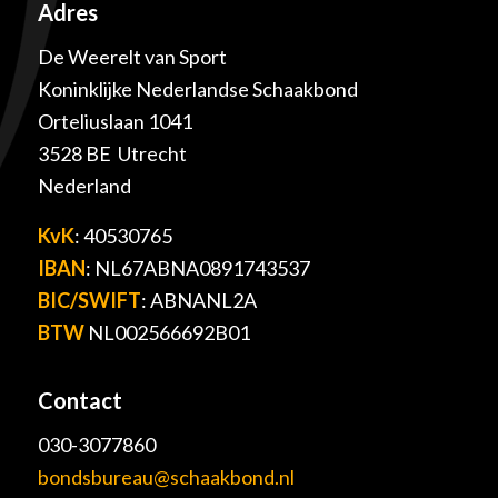
Adres
De Weerelt van Sport
Koninklijke Nederlandse Schaakbond
Orteliuslaan 1041
3528 BE Utrecht
Nederland
KvK
: 40530765
IBAN
: NL67ABNA0891743537
BIC/SWIFT
: ABNANL2A
BTW
NL002566692B01
Contact
030-3077860
bondsbureau@schaakbond.nl