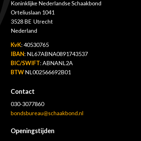
Koninklijke Nederlandse Schaakbond
Orteliuslaan 1041
3528 BE Utrecht
Nederland
KvK
: 40530765
IBAN
: NL67ABNA0891743537
BIC/SWIFT
: ABNANL2A
BTW
NL002566692B01
Contact
030-3077860
bondsbureau@schaakbond.nl
Openingstijden