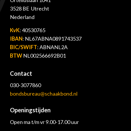
Orteliuslaan 1041
3528 BE Utrecht
Nederland
KvK
: 40530765
IBAN
: NL67ABNA0891743537
BIC/SWIFT
: ABNANL2A
BTW
NL002566692B01
Contact
030-3077860
bondsbureau@schaakbond.nl
Openingstijden
Open ma t/m vr 9.00-17.00 uur