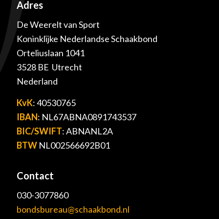
Adres
De Weerelt van Sport
Koninklijke Nederlandse Schaakbond
Orteliuslaan 1041
3528 BE Utrecht
Nederland
KvK
: 40530765
IBAN
: NL67ABNA0891743537
BIC/SWIFT
: ABNANL2A
BTW
NL002566692B01
Contact
030-3077860
bondsbureau@schaakbond.nl