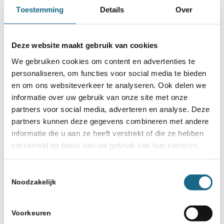
Toestemming
Details
Over
TeamNL
Deze website maakt gebruik van cookies
Deel dit stuk
We gebruiken cookies om content en advertenties te
personaliseren, om functies voor social media te bieden
en om ons websiteverkeer te analyseren. Ook delen we
informatie over uw gebruik van onze site met onze
partners voor social media, adverteren en analyse. Deze
partners kunnen deze gegevens combineren met andere
informatie die u aan ze heeft verstrekt of die ze hebben
verzameld op basis van uw gebruik van hun services.
Toestemmingsselectie
Schaken.nl wordt mede mogelijk gemaakt
Noodzakelijk
door:
Voorkeuren