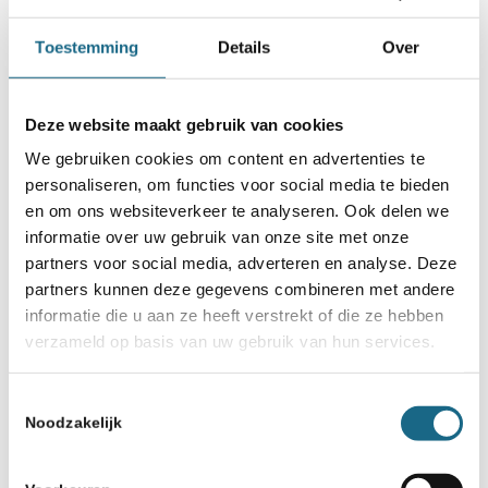
Toestemming
Details
Over
Misschien ook iets voor u
Deze website maakt gebruik van cookies
2 januari 2019
We gebruiken cookies om content en advertenties te
Koen Lambrecht eerste
personaliseren, om functies voor social media te bieden
Nederlands kampioen NK
en om ons websiteverkeer te analyseren. Ook delen we
Snelschaken voor studenten
informatie over uw gebruik van onze site met onze
partners voor social media, adverteren en analyse. Deze
4 december 2017
partners kunnen deze gegevens combineren met andere
Wereldkampioen én
informatie die u aan ze heeft verstrekt of die ze hebben
jeugdwereldkampioen naar
verzameld op basis van uw gebruik van hun services.
Wijk aan Zee voor 80e editie
Toestemmingsselectie
1 november 2018
Noodzakelijk
Laat je inspireren op de
themadag 2018