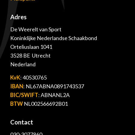
Adres
De Weerelt van Sport
Koninklijke Nederlandse Schaakbond
Orteliuslaan 1041
3528 BE Utrecht
Nederland
KvK
: 40530765
IBAN
: NL67ABNA0891743537
BIC/SWIFT
: ABNANL2A
BTW
NL002566692B01
Contact
030-3077860