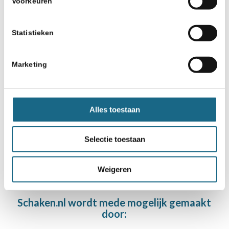
Voorkeuren
26 augustus 2022
Schaak-Off: wegens succes
Statistieken
verlengd!
Marketing
25 maart 2020
Finales NK Schoolschaken
afgelast
Alles toestaan
Selectie toestaan
Weigeren
Schaken.nl wordt mede mogelijk gemaakt
door: