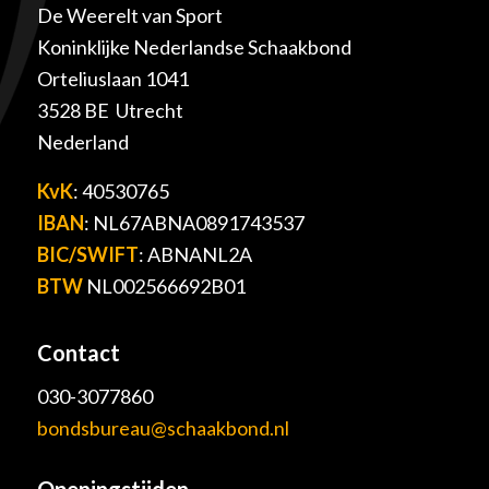
De Weerelt van Sport
Koninklijke Nederlandse Schaakbond
Orteliuslaan 1041
3528 BE Utrecht
Nederland
KvK
: 40530765
IBAN
: NL67ABNA0891743537
BIC/SWIFT
: ABNANL2A
BTW
NL002566692B01
Contact
030-3077860
bondsbureau@schaakbond.nl