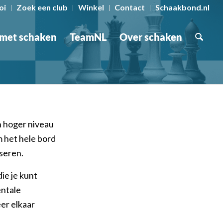
oi
Zoek een club
Winkel
Contact
Schaakbond.nl
 met schaken
TeamNL
Over schaken
n hoger niveau
m het hele bord
iseren.
die je kunt
entale
eer elkaar