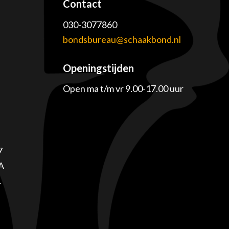
Contact
030-3077860
e
bondsbureau@schaakbond.nl
Openingstijden
Open ma t/m vr 9.00-17.00 uur
7
A
1