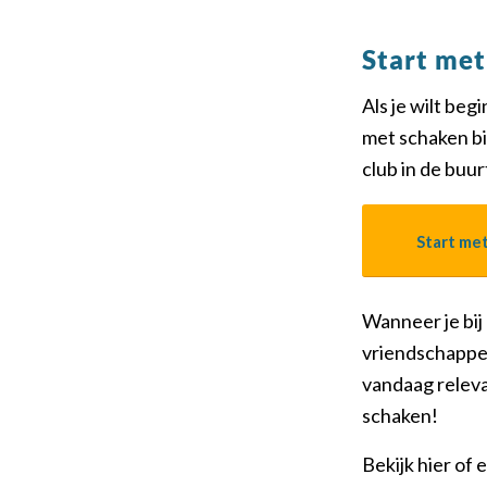
Start me
Als je wilt be
met schaken b
club in de buur
Start me
Wanneer je bij
vriendschappen
vandaag releva
schaken!
Bekijk hier of e