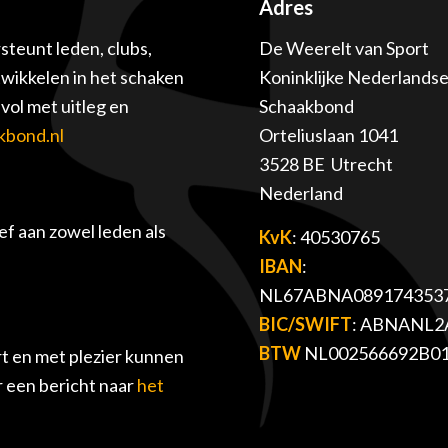
Adres
teunt leden, clubs,
De Weerelt van Sport
twikkelen in het schaken
Koninklijke Nederlands
ol met uitleg en
Schaakbond
kbond.nl
Orteliuslaan 1041
3528 BE Utrecht
Nederland
f aan zowel leden als
KvK
: 40530765
IBAN
:
NL67ABNA089174353
BIC/SWIFT
: ABNANL2
BTW
NL002566692B0
t en met plezier kunnen
r een bericht naar
het