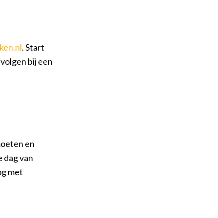
ken.nl
. Start
volgen bij een
moeten en
e dag van
nog met