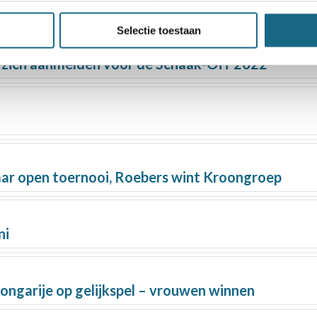
Selectie toestaan
zich aanmelden voor de Schaak-Off 2022
ar open toernooi, Roebers wint Kroongroep
ni
garije op gelijkspel – vrouwen winnen