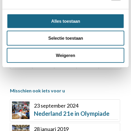
Categorie
Schaaknieuws
,
Tata Steel Chess
Alles toestaan
Selectie toestaan
Deel dit stuk
Weigeren
Misschien ook iets voor u
23 september 2024
Nederland 21e in Olympiade
28 januari 2019