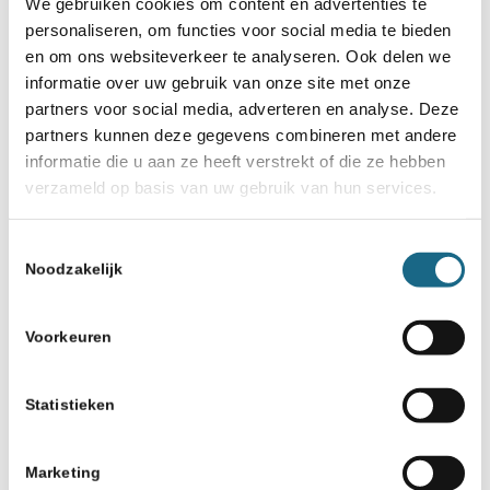
We gebruiken cookies om content en advertenties te
hetgeen nu meer dan ooit belangrijk is.
personaliseren, om functies voor social media te bieden
en om ons websiteverkeer te analyseren. Ook delen we
Via #ChessConnects organiseert Tata
informatie over uw gebruik van onze site met onze
Steel samen met haar partners
partners voor social media, adverteren en analyse. Deze
partners kunnen deze gegevens combineren met andere
verschillende projecten om mensen
informatie die u aan ze heeft verstrekt of die ze hebben
rondom de schaaksport met elkaar in
verzameld op basis van uw gebruik van hun services.
contact te brengen, met een speciale
Toestemmingsselectie
focus op het verbinden van jongeren.
Noodzakelijk
Het laatste nieuws en informatie over
Voorkeuren
het Tata Steel Chess Tournament is te
vinden op
www.tatasteelchess.com
Statistieken
Marketing