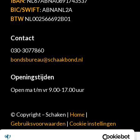
IBAN
: NL67ABNA0891743537
BIC/SWIFT
: ABNANL2A
BTW
NL002566692B01
Contact
030-3077860
bondsbureau@schaakbond.nl
Openingstijden
Open ma t/m vr 9.00-17.00 uur
© Copyright – Schaken |
Home
|
Gebruiksvoorwaarden
|
Cookie instellingen