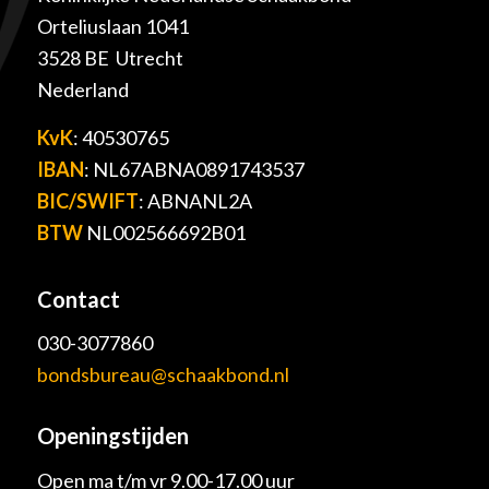
Orteliuslaan 1041
3528 BE Utrecht
Nederland
KvK
: 40530765
IBAN
: NL67ABNA0891743537
BIC/SWIFT
: ABNANL2A
BTW
NL002566692B01
Contact
030-3077860
bondsbureau@schaakbond.nl
Openingstijden
Open ma t/m vr 9.00-17.00 uur