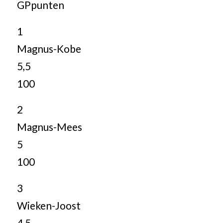
GPpunten
1
Magnus-Kobe
5,5
100
2
Magnus-Mees
5
100
3
Wieken-Joost
4,5