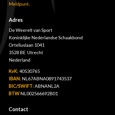
Meldpunt
.
Adres
De Weerelt van Sport
Koninklijke Nederlandse Schaakbond
Orteliuslaan 1041
3528 BE Utrecht
Nederland
KvK
: 40530765
IBAN
: NL67ABNA0891743537
BIC/SWIFT
: ABNANL2A
BTW
NL002566692B01
Contact