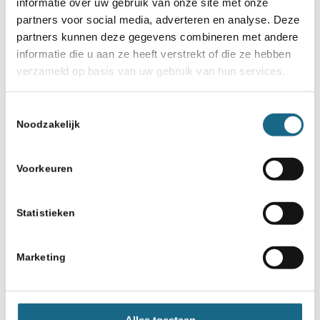
12
informatie over uw gebruik van onze site met onze
partners voor social media, adverteren en analyse. Deze
Magnus-Isafara
partners kunnen deze gegevens combineren met andere
2,5
informatie die u aan ze heeft verstrekt of die ze hebben
verzameld op basis van uw gebruik van hun services.
100
Toestemmingsselectie
13
Noodzakelijk
Wieken-Nora
2
Voorkeuren
100
Statistieken
14
Wieken-Nicolo
Marketing
1
100
Alles toestaan