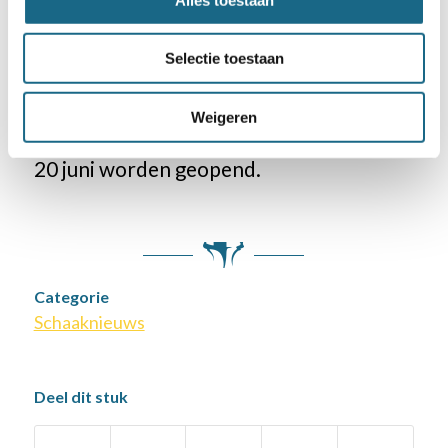
De winnaars (zowel per team als
Selectie toestaan
individueel) mogen allemaal iets
uitzoeken in de online GP jeugd winkel.
Weigeren
Die zal kort na het laatste toernooi van
20 juni worden geopend.
Categorie
Schaaknieuws
Deel dit stuk