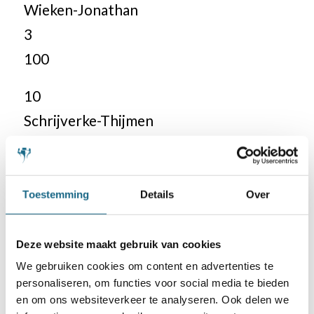
Wieken-Jonathan
3
100
10
Schrijverke-Thijmen
3
100
Toestemming
Details
Over
11
Blaricum-Mitia
Deze website maakt gebruik van cookies
2,5
We gebruiken cookies om content en advertenties te
100
personaliseren, om functies voor social media te bieden
en om ons websiteverkeer te analyseren. Ook delen we