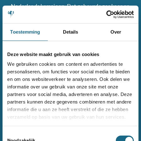
Nederlands kampioen. Dat gebeurde zes keer op
rij - een record dat hij deelt met Max Euwe. De
Brabander won veel zeer sterk bezette open
Toestemming
Details
Over
toernooien, waaronder Berlijn en New York. Hij
stond in 2001 kortstondig in de top-tien van de
wereld. Met het Nederlandse team werd Van
Deze website maakt gebruik van cookies
Wely zowel in 2001 als in 2005 Europees
We gebruiken cookies om content en advertenties te
Kampioen.
personaliseren, om functies voor social media te bieden
en om ons websiteverkeer te analyseren. Ook delen we
informatie over uw gebruik van onze site met onze
partners voor social media, adverteren en analyse. Deze
partners kunnen deze gegevens combineren met andere
informatie die u aan ze heeft verstrekt of die ze hebben
verzameld op basis van uw gebruik van hun services.
Toestemmingsselectie
Noodzakelijk