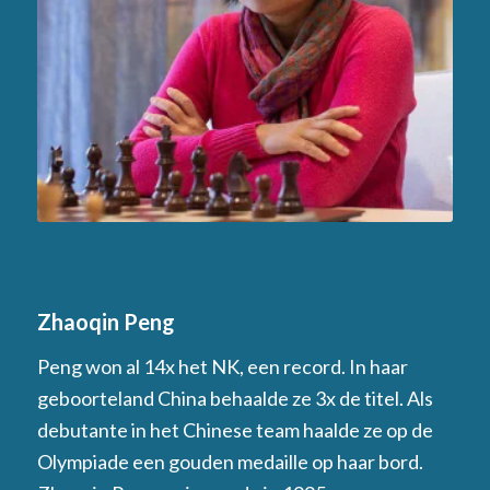
Zhaoqin Peng
Peng won al 14x het NK, een record. In haar
geboorteland China behaalde ze 3x de titel. Als
debutante in het Chinese team haalde ze op de
Olympiade een gouden medaille op haar bord.