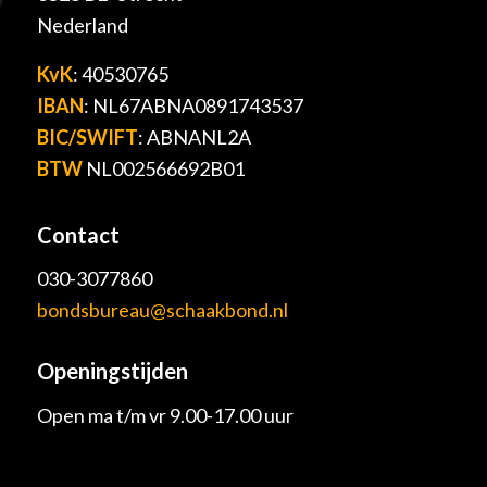
Nederland
KvK
: 40530765
IBAN
: NL67ABNA0891743537
BIC/SWIFT
: ABNANL2A
BTW
NL002566692B01
Contact
030-3077860
bondsbureau@schaakbond.nl
Openingstijden
Open ma t/m vr 9.00-17.00 uur