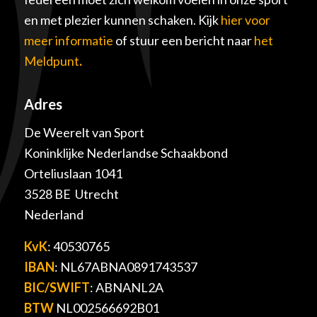
en met plezier kunnen schaken. Kijk
hier voor
meer informatie
of stuur een bericht naar
het
Meldpunt
.
Adres
De Weerelt van Sport
Koninklijke Nederlandse Schaakbond
Orteliuslaan 1041
3528 BE Utrecht
Nederland
KvK
: 40530765
IBAN
: NL67ABNA0891743537
BIC/SWIFT
: ABNANL2A
BTW
NL002566692B01