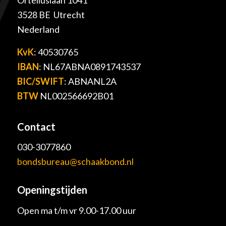
Orteliuslaan 1041
3528 BE Utrecht
Nederland
KvK
: 40530765
IBAN
: NL67ABNA0891743537
BIC/SWIFT
: ABNANL2A
BTW
NL002566692B01
Contact
030-3077860
bondsbureau@schaakbond.nl
Openingstijden
Open ma t/m vr 9.00-17.00 uur