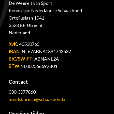
De Weerelt van Sport
Koninklijke Nederlandse Schaakbond
Orteliuslaan 1041
3528 BE Utrecht
Nederland
KvK
: 40530765
IBAN
: NL67ABNA0891743537
BIC/SWIFT
: ABNANL2A
BTW
NL002566692B01
Contact
030-3077860
bondsbureau@schaakbond.nl
Openingstijden