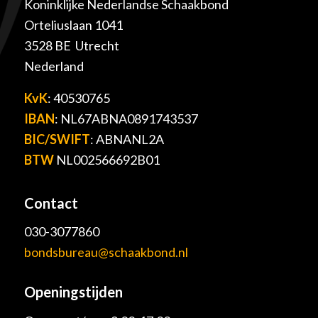
Koninklijke Nederlandse Schaakbond
Orteliuslaan 1041
3528 BE Utrecht
Nederland
KvK
: 40530765
IBAN
: NL67ABNA0891743537
BIC/SWIFT
: ABNANL2A
BTW
NL002566692B01
Contact
030-3077860
bondsbureau@schaakbond.nl
Openingstijden