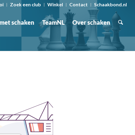
oi
Zoek een club
Winkel
Contact
Schaakbond.nl
 met schaken
TeamNL
Over schaken