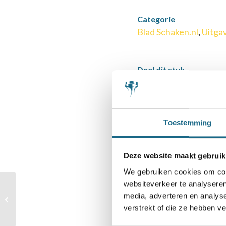
Categorie
Blad Schaken.nl
,
Uitga
Deel dit stuk
Toestemming
Deze website maakt gebruik
We gebruiken cookies om cont
websiteverkeer te analyseren
Tijdschrift 1897 –
media, adverteren en analys
augustus
verstrekt of die ze hebben v