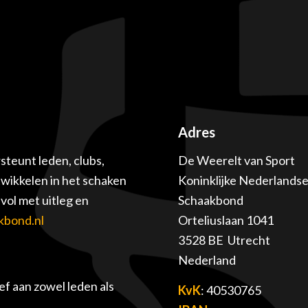
Adres
teunt leden, clubs,
De Weerelt van Sport
twikkelen in het schaken
Koninklijke Nederlands
ol met uitleg en
Schaakbond
kbond.nl
Orteliuslaan 1041
3528 BE Utrecht
Nederland
f aan zowel leden als
KvK
: 40530765