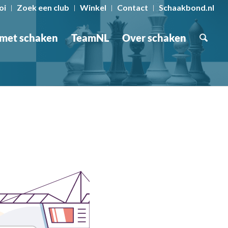
oi
Zoek een club
Winkel
Contact
Schaakbond.nl
 met schaken
TeamNL
Over schaken