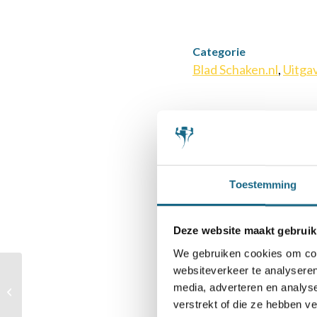
Categorie
Blad Schaken.nl
,
Uitga
Deel dit stuk
Toestemming
Deze website maakt gebruik
We gebruiken cookies om cont
websiteverkeer te analyseren
Tijdschrift 1898 –
media, adverteren en analys
december
verstrekt of die ze hebben v