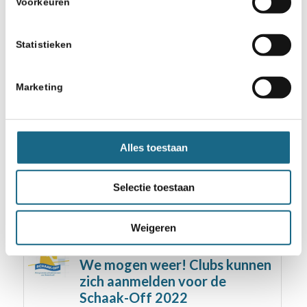
Voorkeuren
Statistieken
Misschien ook iets voor u
Marketing
29 maart 2019
Doe mee aan de 1e Chesskid
Games (internationaal)
Alles toestaan
12 juni 2021
Selectie toestaan
De Spits uit Utrecht Nederlands
Kampioen Schoolschaak
Weigeren
15 juni 2022
We mogen weer! Clubs kunnen
zich aanmelden voor de
Schaak-Off 2022