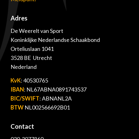
Adres
De Weerelt van Sport
Koninklijke Nederlandse Schaakbond
Orteliuslaan 1041
3528 BE Utrecht
Nederland
KvK
: 40530765
IBAN
: NL67ABNA0891743537
BIC/SWIFT
: ABNANL2A
BTW
NL002566692B01
Contact
030-3077860