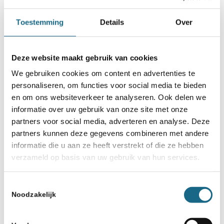
zalen;
Toestemming
Details
Over
vooraf goede digitale registratie van
de deelnemers en contactgegevens
Deze website maakt gebruik van cookies
van de begeleiders.
We gebruiken cookies om content en advertenties te
personaliseren, om functies voor social media te bieden
en om ons websiteverkeer te analyseren. Ook delen we
informatie over uw gebruik van onze site met onze
partners voor social media, adverteren en analyse. Deze
partners kunnen deze gegevens combineren met andere
Categorie
informatie die u aan ze heeft verstrekt of die ze hebben
Schaaknieuws
verzameld op basis van uw gebruik van hun services.
Toestemmingsselectie
Deel dit stuk
Noodzakelijk