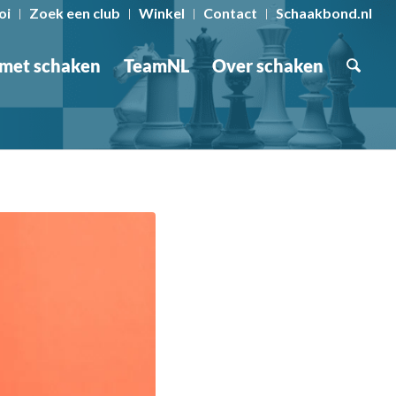
oi
Zoek een club
Winkel
Contact
Schaakbond.nl
 met schaken
TeamNL
Over schaken