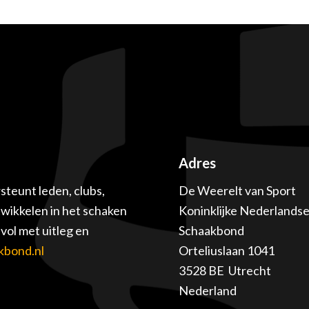
Adres
teunt leden, clubs,
De Weerelt van Sport
twikkelen in het schaken
Koninklijke Nederlands
ol met uitleg en
Schaakbond
kbond.nl
Orteliuslaan 1041
3528 BE Utrecht
Nederland