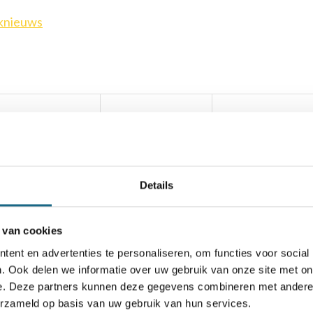
knieuws
Details
 van cookies
ficatie NJK ABC in Spijkenisse
ent en advertenties te personaliseren, om functies voor social
. Ook delen we informatie over uw gebruik van onze site met on
e. Deze partners kunnen deze gegevens combineren met andere i
Tata Steel Chess op 19 januari
erzameld op basis van uw gebruik van hun services.