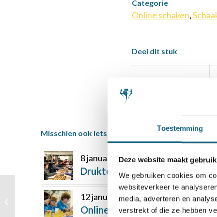
Categorie
Online schaken
,
Schaa
Deel dit stuk
Toestemming
Misschien ook iets voor u
8 januari 2019
Deze website maakt gebruik
Drukte en spanning bij 3e kwali
We gebruiken cookies om cont
websiteverkeer te analyseren
12 januari 2022
Luna Huang wint NK E
media, adverteren en analys
Online bij de meisjes
Online jeugd simultaan tijdens 
verstrekt of die ze hebben v