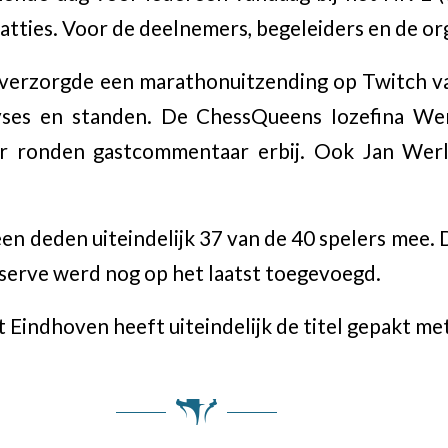
tties. Voor de deelnemers, begeleiders en de org
verzorgde een marathonuitzending op Twitch va
yses en standen. De ChessQueens Iozefina We
ar ronden gastcommentaar erbij. Ook Jan Wer
een deden uiteindelijk 37 van de 40 spelers mee. 
serve werd nog op het laatst toegevoegd.
indhoven heeft uiteindelijk de titel gepakt met 6