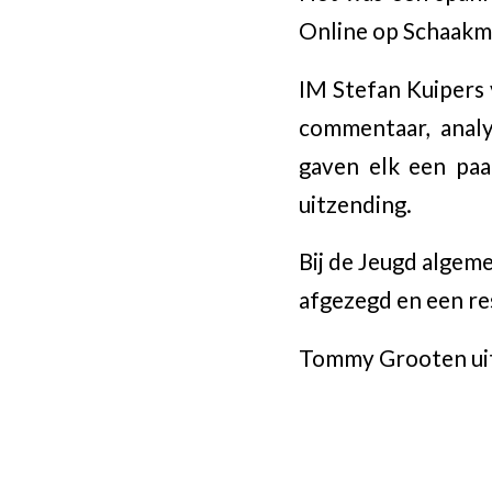
Online op Schaakma
IM Stefan Kuipers 
commentaar, anal
gaven elk een pa
uitzending.
Bij de Jeugd algem
afgezegd en een re
Tommy Grooten uit E