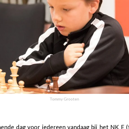
Tommy Grooten
ende dag voor iedereen vandaag bij het NK E (t