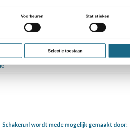
Voorkeuren
Statistieken
ubcompetitie in Rotterdam
Manasvita Basa beste meisje t/m 12 jaar
Selectie toestaan
le
Schaken.nl wordt mede mogelijk gemaakt door: