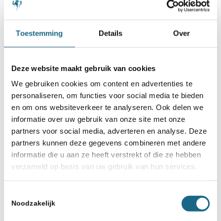
Foreest. Daar moeten we toch met zijn
allen iets mee kunnen om schaken beter
Toestemming
Details
Over
op de kaart te zetten?” Het illustreert de
geestdrift die Frank bezit als het op
Deze website maakt gebruik van cookies
schaken aankomt.
We gebruiken cookies om content en advertenties te
personaliseren, om functies voor social media te bieden
en om ons websiteverkeer te analyseren. Ook delen we
Verplicht op basisscholen
informatie over uw gebruik van onze site met onze
partners voor social media, adverteren en analyse. Deze
“We hebben nu de gereedschappen
partners kunnen deze gegevens combineren met andere
ervoor en die zijn ons haast gratis
informatie die u aan ze heeft verstrekt of die ze hebben
verzameld op basis van uw gebruik van hun services.
gegeven”, vindt Frank. “Als we het nu en
straks met het jubileum van de
Toestemmingsselectie
Noodzakelijk
schaakbond niet doen, dan doen we het