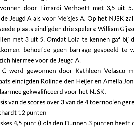
ewonnen door Timardi Verhoeff met 3,5 uit 5.
de Jeugd A als voor Meisjes A. Op het NJSK zal 
eede plaats eindigden drie spelers: William Gijss
len met 3 uit 5. Omdat Lola te kennen gaf bij 
itkomen, behoefde geen barrage gespeeld te w
zich hiermee voor de Jeugd A.
s C werd gewonnen door Kathleen Velasco m
aats eindigden Rolinde den Heijer en Amelia Jo
jn daarmee gekwalificeerd voor het NJSK.
asis van de scores over 3 van de 4 toernooien ger
chardt 12 punten
eskes 4,5 punt (Lola den Dunnen 3 punten heeft 