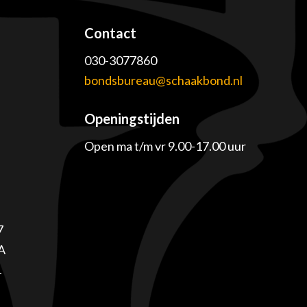
Contact
030-3077860
e
bondsbureau@schaakbond.nl
Openingstijden
Open ma t/m vr 9.00-17.00 uur
7
A
1