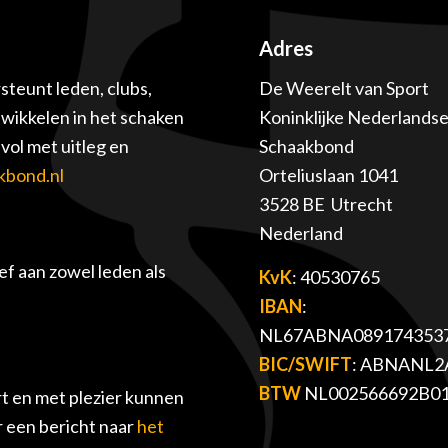
Adres
teunt leden, clubs,
De Weerelt van Sport
twikkelen in het schaken
Koninklijke Nederlands
ol met uitleg en
Schaakbond
kbond.nl
Orteliuslaan 1041
3528 BE Utrecht
Nederland
f aan zowel leden als
KvK
: 40530765
IBAN
:
NL67ABNA089174353
BIC/SWIFT
: ABNANL2
BTW
NL002566692B0
t en met plezier kunnen
r een bericht naar
het