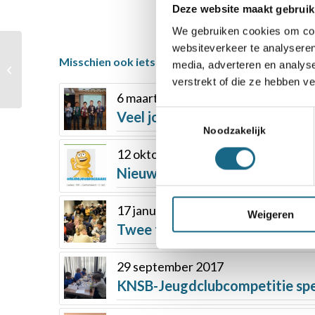
Deze website maakt gebruik
We gebruiken cookies om cont
websiteverkeer te analyseren
Benjamin Bok sterkste
Misschien ook iets voor u
media, adverteren en analys
Nederlandse deelnemer
verstrekt of die ze hebben v
op EK
6 maart 2017
Veel jong talent bij NK E in Tilb
Toestemmingsselectie
Noodzakelijk
12 oktober 2018
Nieuwe Online Jeugdschaakclu
17 januari 2020
Weigeren
Twee titels voor Stedelijk Gy
29 september 2017
KNSB-Jeugdclubcompetitie spe