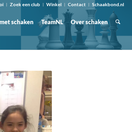
oi
Zoek een club
Winkel
Contact
Schaakbond.nl
 met schaken
TeamNL
Over schaken