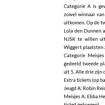
Categorie A is g
zowel winnaar van 
uitkomen. Op de tw
Lola den Dunnen al
NJSK te willen u
Wiggert plaatsten 
Categorie Meisje
gedeeld tweede pl
uit 5. Alle drie zi
Extra tickets (op b
Jeugd A: Robin Rei
​Meisjes A: Ebba H
ticket gekregen)