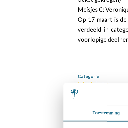
Meisjes C: Veroniq
Op 17 maart is de 
verdeeld in categ
voorlopige deelnem
Categorie
Schaaknieuws
Deel dit stuk
Toestemming