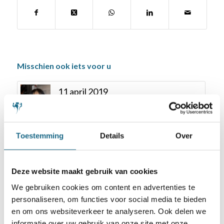
Misschien ook iets voor u
11 april 2019
Deelnemersveld Deloitte NK
Schaken Vrouwen 2019
Toestemming
Details
Over
30 maart 2024
Erasmiaans Schaakfestijn:
feestdag voor 350 kinderen
Deze website maakt gebruik van cookies
We gebruiken cookies om content en advertenties te
2 april 2019
personaliseren, om functies voor social media te bieden
40 deelnemers bij start
en om ons websiteverkeer te analyseren. Ook delen we
individuele klassen
informatie over uw gebruik van onze site met onze