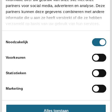
partners voor social media, adverteren en analyse. Deze
12 juni 2021
partners kunnen deze gegevens combineren met andere
informatie die u aan ze heeft verstrekt of die ze hebben
De Spits uit Utrecht Nederlands
verzameld op basis van uw gebruik van hun services.
Kampioen Schoolschaak
11 januari 2024
Toestemmingsselectie
Noodzakelijk
Toernooi in Zwolle trok 469
deelnemers
Voorkeuren
Statistieken
Marketing
Schaken.nl wordt mede mogelijk gemaakt
door:
Alles toestaan