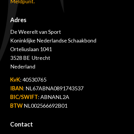
Meldpunt
.
Adres
De Weerelt van Sport
Koninklijke Nederlandse Schaakbond
Orteliuslaan 1041
3528 BE Utrecht
Nederland
KvK
: 40530765
IBAN
: NL67ABNA0891743537
BIC/SWIFT
: ABNANL2A
BTW
NL002566692B01
Contact