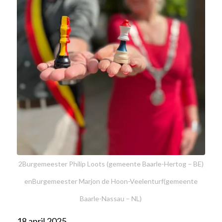
2Burgemeester Philip Loots (gemeente Baarle-Hertog – BE)
enBurgemeester Marjon de Hoon-Veelenturf(gemeente
Baarle-Nassau – NL)
18 april 2025