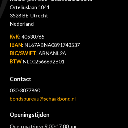
Orteliuslaan 1041
3528 BE Utrecht
Nederland
KvK
: 40530765
IBAN
: NL67ABNA0891743537
BIC/SWIFT
: ABNANL2A
BTW
NL002566692B01
Contact
030-3077860
bondsbureau@schaakbond.nl
Openingstijden
Open ma t/m vr 9.00-17.00 uur