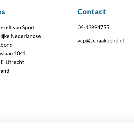
es
Contact
relt van Sport
06-13894755
lijke Nederlandse
vcp@schaakbond.nl
kbond
uslaan 1041
BE Utrecht
land