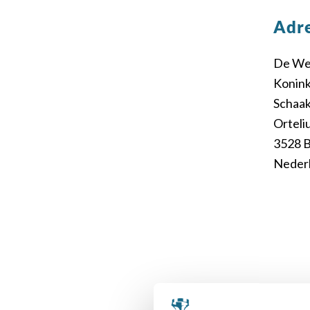
Adr
De Wee
Konink
Schaa
Orteli
3528 
Neder