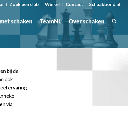
oi
Zoek een club
Winkel
Contact
Schaakbond.nl
 met schaken
TeamNL
Over schaken
en bij de
an ook
eel ervaring
 Anneke
en via