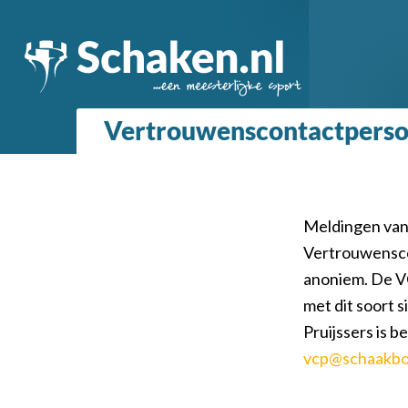
Vertrouwenscontactpers
Meldingen van 
Vertrouwensco
anoniem. De VC
met dit soort 
Pruijssers is 
vcp@schaakbo