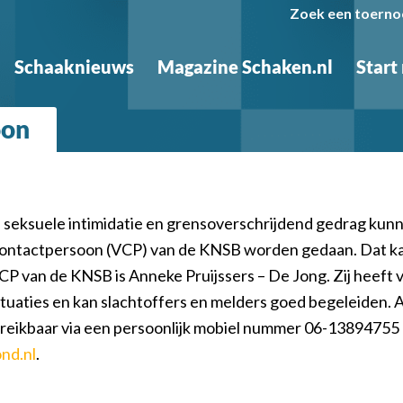
Zoek een toerno
Schaaknieuws
Magazine Schaken.nl
Start
oon
seksuele intimidatie en grensoverschrijdend gedrag kunn
ntactpersoon (VCP) van de KNSB worden gedaan. Dat k
P van de KNSB is Anneke Pruijssers – De Jong. Zij heeft v
situaties en kan slachtoffers en melders goed begeleiden.
bereikbaar via een persoonlijk mobiel nummer 06-13894755 
nd.nl
.