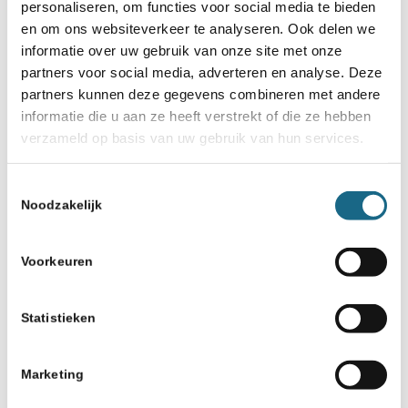
personaliseren, om functies voor social media te bieden
en om ons websiteverkeer te analyseren. Ook delen we
informatie over uw gebruik van onze site met onze
Informatie
partners voor social media, adverteren en analyse. Deze
partners kunnen deze gegevens combineren met andere
Meer informatie kun je vinden via
informatie die u aan ze heeft verstrekt of die ze hebben
verzameld op basis van uw gebruik van hun services.
onderstaande hyperlinks:
Toestemmingsselectie
Partijen op Chess.com
Noodzakelijk
Uitslagen op Chess-Results
Voorkeuren
Statistieken
Categorie
Marketing
Internationaal
,
Schaaknieuws