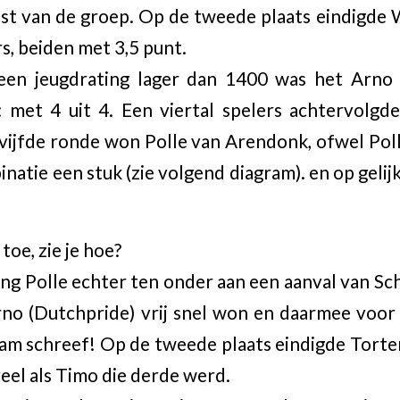
nst van de groep. Op de tweede plaats eindigde 
, beiden met 3,5 punt.
een jeugdrating lager dan 1400 was het Arno
e: met 4 uit 4. Een viertal spelers achtervolg
 vijfde ronde won Polle van Arendonk, ofwel Po
natie een stuk (zie volgend diagram). en op geli
toe, zie je hoe?
ing Polle echter ten onder aan een aanval van Sc
Arno (Dutchpride) vrij snel won en daarmee voor
aam schreef! Op de tweede plaats eindigde Torter
eel als Timo die derde werd.