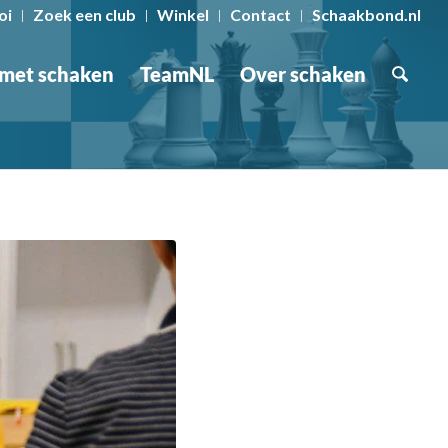
oi
Zoek een club
Winkel
Contact
Schaakbond.nl
 met schaken
TeamNL
Over schaken