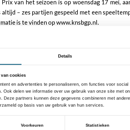
rix van het seizoen is op woensdag 17 mei, aa
 altijd – zes partijen gespeeld met een speeltemp
rmatie is te vinden op www.knsbgp.nl.
: 1…Txd4 wint een stuk want op 2.Txd4 volgt 
nstanden en eindstanden van GP8
Details
 van cookies
ent en advertenties te personaliseren, om functies voor social
. Ook delen we informatie over uw gebruik van onze site met on
e. Deze partners kunnen deze gegevens combineren met andere i
erzameld op basis van uw gebruik van hun services.
Voorkeuren
Statistieken