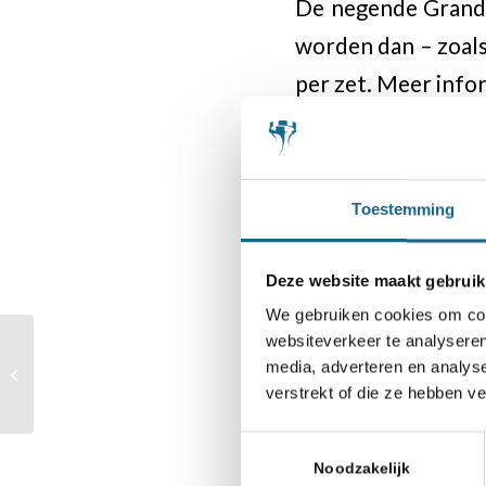
De negende Grand P
worden dan – zoals
per zet. Meer info
Oplossing opgave
Pxe2+.
Zie voor de tusse
Toestemming
Deze website maakt gebruik
We gebruiken cookies om cont
Categorie
websiteverkeer te analyseren
Schaaknieuws
‘Schakers van Formaat’
media, adverteren en analys
in Amstelveen
verstrekt of die ze hebben v
Toestemmingsselectie
Deel dit stuk
Noodzakelijk