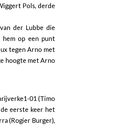
Wiggert Pols, derde
 van der Lubbe die
de hem op een punt
llux tegen Arno met
jke hoogte met Arno
hrijverke1-01 (Timo
 de eerste keer het
ra (Rogier Burger),