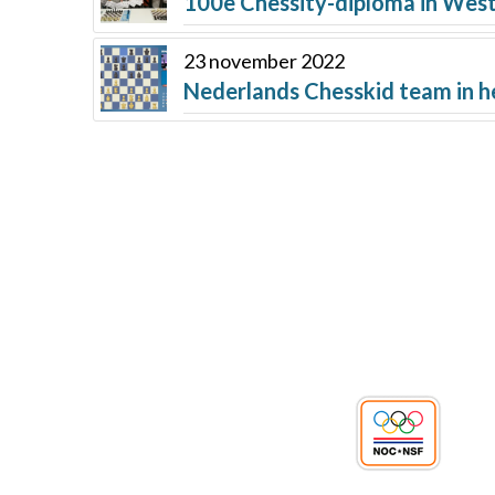
100e Chessity-diploma in Wes
23 november 2022
Nederlands Chesskid team in h