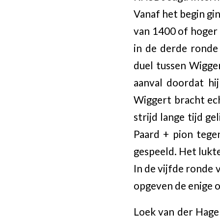
Vanaf het begin gi
van 1400 of hoger a
in de derde ronde 
duel tussen Wigger
aanval doordat hi
Wiggert bracht ech
strijd lange tijd g
Paard + pion tege
gespeeld. Het lukt
In de vijfde ronde 
opgeven de enige o
Loek van der Hagen