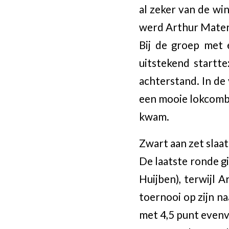
al zeker van de wi
werd Arthur Maters
Bij de groep met 
uitstekend startt
achterstand. In de
een mooie lokcombi
kwam.
Zwart aan zet slaat 
De laatste ronde g
Huijben), terwijl 
toernooi op zijn n
met 4,5 punt evenv