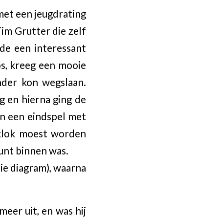
met een jeugdrating
Tim Grutter die zelf
nde een interessant
os, kreeg een mooie
nder kon wegslaan.
g en hierna ging de
 in een eindspel met
 klok moest worden
unt binnen was.
zie diagram), waarna
eer uit, en was hij