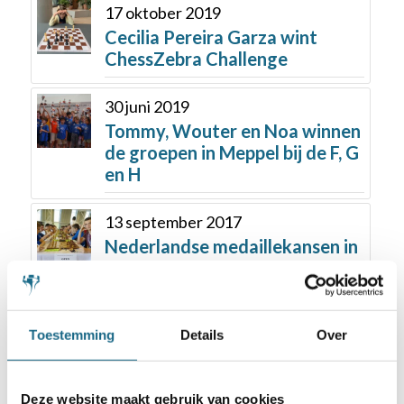
17 oktober 2019
Cecilia Pereira Garza wint
ChessZebra Challenge
30 juni 2019
Tommy, Wouter en Noa winnen
de groepen in Meppel bij de F, G
en H
13 september 2017
Nederlandse medaillekansen in
EK jeugd
12 maart 2021
Toestemming
Details
Over
Kwalificaties NK’s jeugd dit
jaar allemaal online
Deze website maakt gebruik van cookies