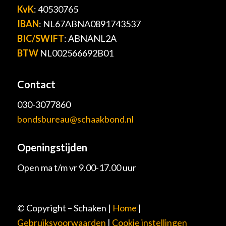
KvK
: 40530765
IBAN
: NL67ABNA0891743537
BIC/SWIFT
: ABNANL2A
BTW
NL002566692B01
Contact
030-3077860
bondsbureau@schaakbond.nl
Openingstijden
Open ma t/m vr 9.00-17.00 uur
© Copyright – Schaken |
Home
|
Gebruiksvoorwaarden
|
Cookie instellingen