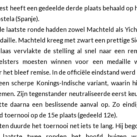
st heeft een gedeelde derde plaats behaald op
tela (Spanje).
 de laatste ronde hadden zowel Machteld als Yi
aille. Machteld kreeg met zwart een prettige Sici
aas vervlakte de stelling al snel naar een re
elsters moesten winnen voor een medaille 
het bleef remise. In de officiële eindstand werd
een scherpe Konings-Indische variant, waarin h
en. Zijn tegenstander neutraliseerde eerst keu
tte daarna een beslissende aanval op. Zo eind
d toernooi op de 15e plaats (gedeeld 12e).
 duurde het toernooi net iets te lang. Hij beg
 laatste twee ronden het hoofd buigen w