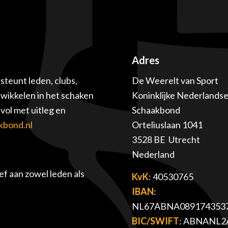
Adres
teunt leden, clubs,
De Weerelt van Sport
twikkelen in het schaken
Koninklijke Nederlands
ol met uitleg en
Schaakbond
kbond.nl
Orteliuslaan 1041
3528 BE Utrecht
Nederland
f aan zowel leden als
KvK
: 40530765
IBAN
:
NL67ABNA089174353
BIC/SWIFT
: ABNANL2