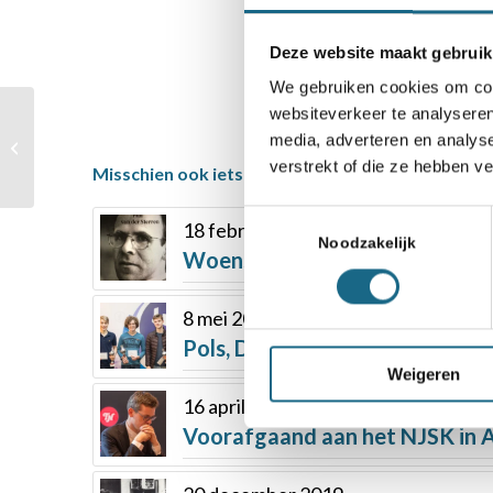
Deze website maakt gebruik
We gebruiken cookies om cont
websiteverkeer te analyseren
Boek over schaken in
media, adverteren en analys
Nederlands-Indië
verstrekt of die ze hebben v
Misschien ook iets voor u
Toestemmingsselectie
18 februari 2021
Noodzakelijk
Woensdag 24 februari gratis we
8 mei 2018
Pols, De Boer, Van Foreest, D
Weigeren
16 april 2019
Voorafgaand aan het NJSK in As