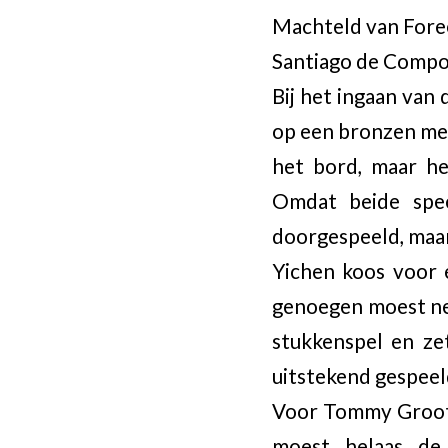
Machteld van Foree
Santiago de Compos
Bij het ingaan van
op een bronzen med
het bord, maar hel
Omdat beide spe
doorgespeeld, maar 
Yichen koos voor 
genoegen moest nem
stukkenspel en ze
uitstekend gespeel
Voor Tommy Grooten
moest helaas de