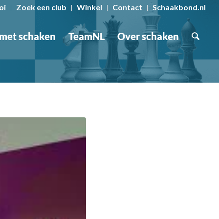
oi
Zoek een club
Winkel
Contact
Schaakbond.nl
 met schaken
TeamNL
Over schaken