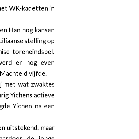
 het WK-kadetten in
chen Han nog kansen
liaanse stelling op
mise toreneindspel.
werd er nog even
 Machteld vijfde.
ij met wat zwaktes
rig Yichens actieve
igde Yichen na een
on uitstekend, maar
aardoor de jonge