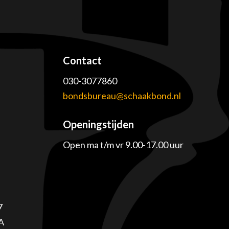
Contact
030-3077860
e
bondsbureau@schaakbond.nl
Openingstijden
Open ma t/m vr 9.00-17.00 uur
7
A