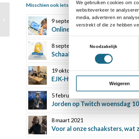
We gebruiken cookies om cont
Misschien ook iets voor u
websiteverkeer te analyseren
Jorden van Foreest
verdedigt titel bij CNE
media, adverteren en analys
9 september 2021
NK-rapid, 11-jarige zus
verstrekt of die ze hebben v
Online Olympiade – redelijke s
Machteld...
Toestemmingsselectie
8 september 2022
Noodzakelijk
Schaak-Off: interview 1
19 oktober 2021
EJK-Hybrid – tweede dubbele r
Weigeren
5 februari 2021
Jorden op Twitch woensdag 10
8 maart 2021
Voor al onze schaaksters, wat z