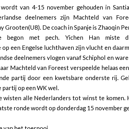
wordt van 4-15 november gehouden in Santi
erlandse deelnemers zijn Machteld van Fore
 Grooten(U8). De coach in Spanje is Zhaoqin Pe
e begon met pech. Yichen Han miste d
e op een Engelse luchthaven zijn vlucht en daarme
ndse deelnemers vlogen vanaf Schiphol en waren
 Maar Machteld van Foreest verspeelde helaas 
de partij door een kwetsbare onderste rij. 
e partij op een WK wel.
 wisten alle Nederlanders tot winst te komen. 
laatste ronde wordt op donderdag 15 november g
te van het toernooi