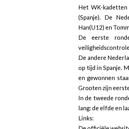
Het WK-kadetten 
(Spanje). De Ned
Han(U12) en Tommy
De eerste rond
veiligheidscontrol
De andere Nederla
op tijd in Spanje.
en gewonnen staan
Grooten zijn eerst
In de tweede ronde
lang: de elfde en 
Links:
De officiële websi