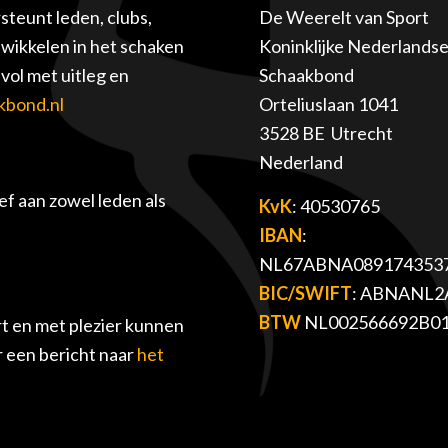
teunt leden, clubs,
De Weerelt van Sport
twikkelen in het schaken
Koninklijke Nederlands
ol met uitleg en
Schaakbond
kbond.nl
Orteliuslaan 1041
3528 BE Utrecht
Nederland
f aan zowel leden als
KvK
: 40530765
IBAN
:
NL67ABNA089174353
BIC/SWIFT
: ABNANL2
BTW
NL002566692B0
t en met plezier kunnen
r een bericht naar
het