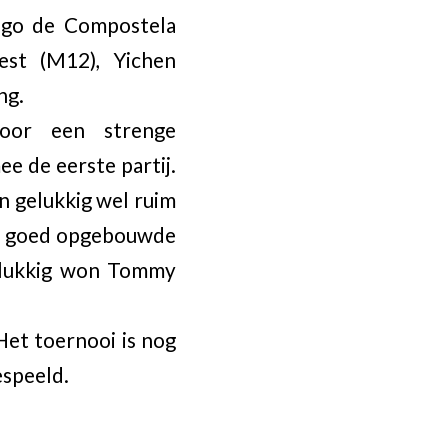
ago de Compostela
est (M12), Yichen
ng.
oor een strenge
e de eerste partij.
 gelukkig wel ruim
een goed opgebouwde
Gelukkig won Tommy
Het toernooi is nog
espeeld.