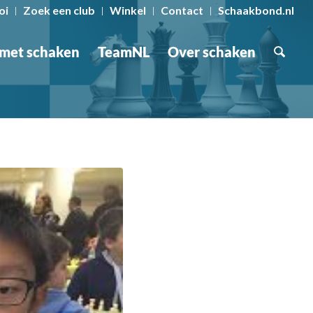
oi
Zoek een club
Winkel
Contact
Schaakbond.nl
 met schaken
TeamNL
Over schaken