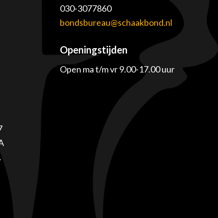
030-3077860
e
bondsbureau@schaakbond.nl
Openingstijden
Open ma t/m vr 9.00-17.00 uur
7
A
1